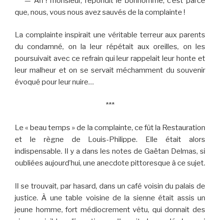
—
Ah ! monsieur, répondit le bonhomme, c’est parce
que, nous, vous nous avez sauvés de la complainte !
La complainte inspirait une véritable terreur aux parents
du condamné, on la leur répétait aux oreilles, on les
poursuivait avec ce refrain qui leur rappelait leur honte et
leur malheur et on se servait méchamment du souvenir
évoqué pour leur nuire…
***
Le « beau temps » de la complainte, ce fût la Restauration
et le règne de Louis-Philippe. Elle était alors
indispensable. Il y a dans les notes de Gaëtan Delmas, si
oubliées aujourd’hui, une anecdote pittoresque à ce sujet.
Il se trouvait, par hasard, dans un café voisin du palais de
justice. À une table voisine de la sienne était assis un
jeune homme, fort médiocrement vêtu, qui donnait des