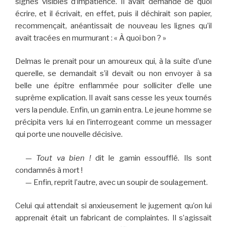
signes visibles d’impatience. Il avait demandé de quoi
écrire, et il écrivait, en effet, puis il déchirait son papier,
recommençait, anéantissait de nouveau les lignes qu’il
avait tracées en murmurant : « À quoi bon ? »
Delmas le prenait pour un amoureux qui, à la suite d’une
querelle, se demandait s’il devait ou non envoyer à sa
belle une épître enflammée pour solliciter d’elle une
suprême explication. Il avait sans cesse les yeux tournés
vers la pendule. Enfin, un gamin entra. Le jeune homme se
précipita vers lui en l’interrogeant comme un messager
qui porte une nouvelle décisive.
— Tout va bien !
dit le gamin essoufflé. Ils sont
condamnés à mort !
—
Enfin, reprit l’autre, avec un soupir de soulagement.
Celui qui attendait si anxieusement le jugement qu’on lui
apprenait était un fabricant de complaintes. Il s’agissait