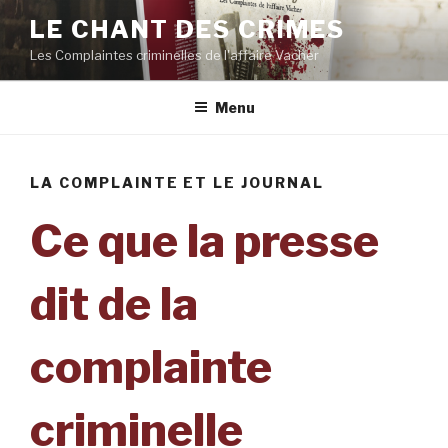
Aller
LE CHANT DES CRIMES
au
Les Complaintes criminelles de l'affaire Vacher
contenu
principal
Menu
LA COMPLAINTE ET LE JOURNAL
Ce que la presse
dit de la
complainte
criminelle